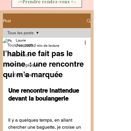
->Prendre rendez-vous <-
Post
Tous les posts
Laurie
Tous les posts
2 oct. 2025
2 min de lecture
l’habit ne fait pas le
Présentation
moine : une rencontre
Soin énergétique
qui m’a marquée
La Zone libre
Une rencontre inattendue 
devant la boulangerie
Il y a quelques temps, en allant 
chercher une baguette, je croise un 