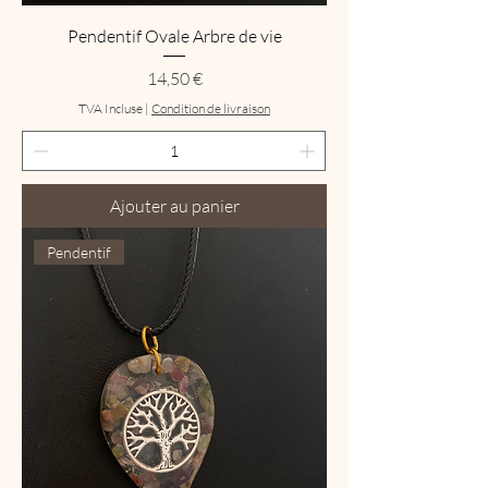
Pendentif Ovale Arbre de vie
Prix
14,50 €
TVA Incluse
|
Condition de livraison
Ajouter au panier
Pendentif