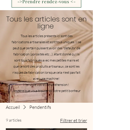
->Prendre rendez-vous <-
Tous les articles sont en
ligne
Tous les articles présents ici sont des
fabrications artisanales et sont tous uniques. Il se
peut que certain puissent avoir des "défauts" de
fabrication (porosités etc ...), étant donné qu'ils
sont tous fabriqués avec mes petites mains et
que ce sont des produits artisanaux, ce sont les
risques de fabrication lorsque cela n'est pas fait
avec une machine!
Merci de votre compréhension !
J'espère que vous trouverez votre petit bonheur
!
Accueil
Pendentifs
9 articles
Filtrer et trier