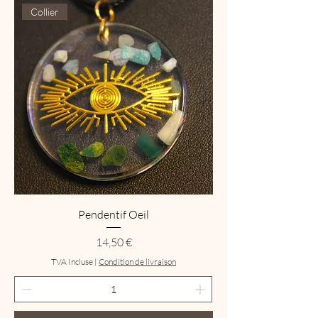
Collier
Pendentif Oeil
Prix
14,50 €
TVA Incluse
|
Condition de livraison