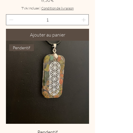
8,50 €
TVA Incluse
|
Condition de livraison
Ajouter au panier
Pendentif
Pendentif