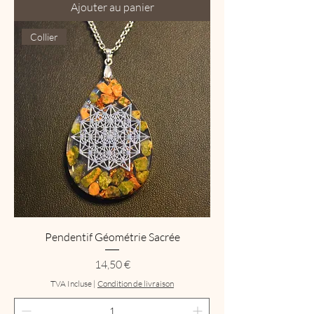
Ajouter au panier
Collier
Pendentif Géométrie Sacrée
Prix
14,50 €
TVA Incluse
|
Condition de livraison