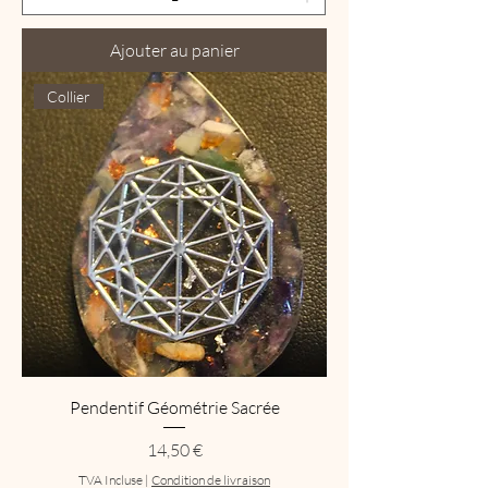
Ajouter au panier
Collier
Pendentif Géométrie Sacrée
Prix
14,50 €
TVA Incluse
|
Condition de livraison