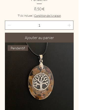
Prix
8,50 €
TVA Incluse
|
Condition de livraison
Ajouter au panier
Pendentif