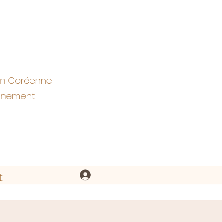
ion Coréenne
eignement
t
Se connecter