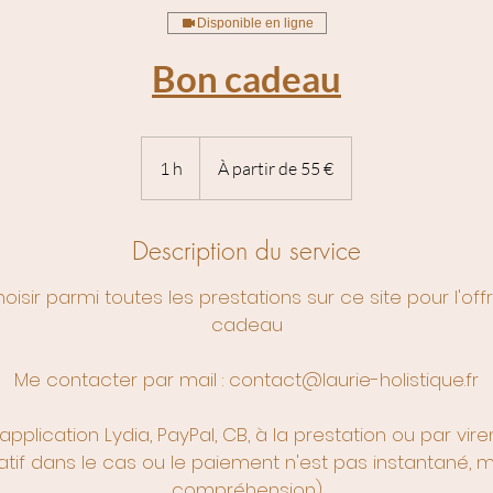
Disponible en ligne
Bon cadeau
À
partir
1 h
1
À partir de 55 €
de
55
euros
Description du service
isir parmi toutes les prestations sur ce site pour l'off
cadeau
Me contacter par mail : contact@laurie-holistique.fr
'application Lydia, PayPal, CB, à la prestation ou par vi
catif dans le cas ou le paiement n'est pas instantané, 
compréhension)